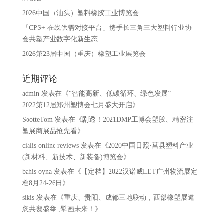
2026中国（汕头）塑料橡胶工业博览会
「CPS+ 在线供需对接平台」携手长三角三大塑料行业协
会共塑产业数字化新生态
2026第23届中国（重庆）橡塑工业展览会
近期评论
admin
发表在《
“智能高新、低碳循环、绿色发展” ——
2022第12届郑州塑博会七月盛大开启
》
SootteTom
发表在《
剧透！2021DMP工博会塑胶、精密注
塑展商展品抢先看
》
cialis online reviews
发表在《
2020中国日照·莒县塑料产业
(新材料、新技术、新装备)博览会
》
bahis oyna
发表在《
【定档】2022汉诺威LET广州物流展定
档8月24-26日
》
sikis
发表在《
重庆、贵阳、成都三地联动，西部橡塑展邀
您共襄盛举 ,擘画未来！
》