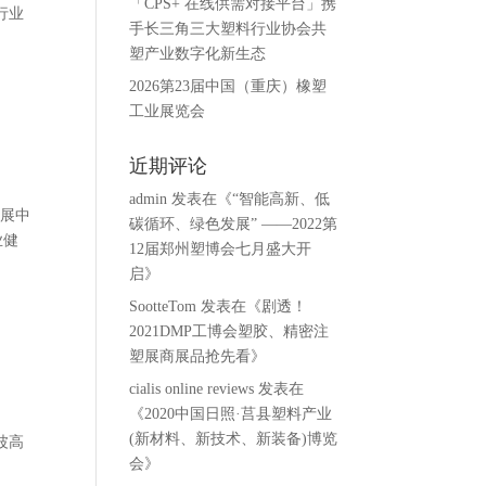
「CPS+ 在线供需对接平台」携
行业
手长三角三大塑料行业协会共
塑产业数字化新生态
2026第23届中国（重庆）橡塑
工业展览会
近期评论
admin
发表在《
“智能高新、低
发展中
碳循环、绿色发展” ——2022第
业健
12届郑州塑博会七月盛大开
启
》
SootteTom
发表在《
剧透！
2021DMP工博会塑胶、精密注
塑展商展品抢先看
》
cialis online reviews
发表在
《
2020中国日照·莒县塑料产业
(新材料、新技术、新装备)博览
波高
会
》