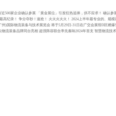
前已有近500家企业确认参展 「黄金展位」引发狂热追捧，供不应求！ 确认参
高纪录！ 争分夺秒！速抢！ 火火火火火！ 2024上半年最专业的、规模
(广州)国际物流装备与技术展览会 将于5月29日-31日在广交会展馆D区燃
顶尖物流装备品牌同台亮相 超强阵容联合率先奏响2024年首支 智慧物流技