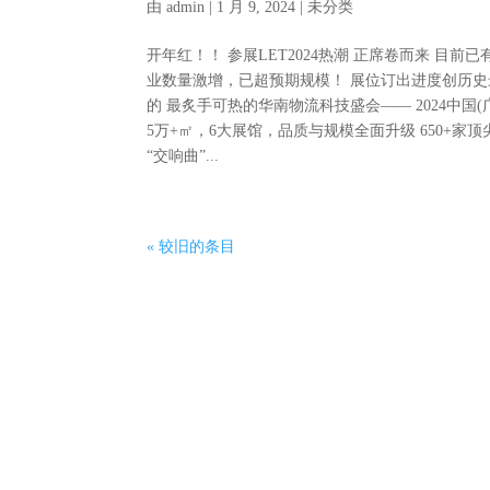
由
admin
|
1 月 9, 2024
| 未分类
开年红！！ 参展LET2024热潮 正席卷而来 目
业数量激增，已超预期规模！ 展位订出进度创历史最
的 最炙手可热的华南物流科技盛会—— 2024中国
5万+㎡，6大展馆，品质与规模全面升级 650+家
“交响曲”...
« 较旧的条目