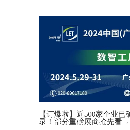
【订爆啦】近500家企业已
录！部分重磅展商抢先看→