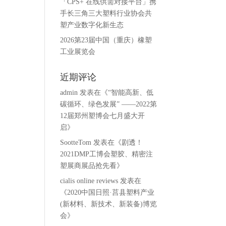
「CPS+ 在线供需对接平台」携
手长三角三大塑料行业协会共
塑产业数字化新生态
2026第23届中国（重庆）橡塑
工业展览会
近期评论
admin
发表在《
“智能高新、低
碳循环、绿色发展” ——2022第
12届郑州塑博会七月盛大开
启
》
SootteTom
发表在《
剧透！
2021DMP工博会塑胶、精密注
塑展商展品抢先看
》
cialis online reviews
发表在
《
2020中国日照·莒县塑料产业
(新材料、新技术、新装备)博览
会
》