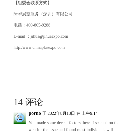
【
组委会联系方式
】
际华展览服务（深圳）有限公司
电话：400-865-9288
E-mail ：jihua@jihuaexpo.com
http:/www.chinaplasexpo.com
14 评论
porno
于 2022年8月18日 在 上午9:14
You made some decent factors there. I seemed on the
web for the issue and found most individuals will