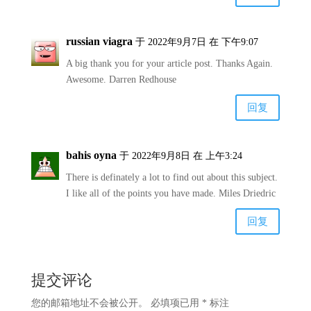
russian viagra
于 2022年9月7日 在 下午9:07
A big thank you for your article post. Thanks Again.
Awesome. Darren Redhouse
回复
bahis oyna
于 2022年9月8日 在 上午3:24
There is definately a lot to find out about this subject.
I like all of the points you have made. Miles Driedric
回复
提交评论
您的邮箱地址不会被公开。
必填项已用
*
标注