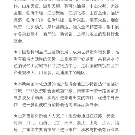
科、山东天宸、温州民望、英可尔油墨、中山众邦、大连
鑫源、临沂千瑞、江阴聚融、江阴飞盛、山西圣炬、临沂
博盛、临沂军帅、临沂腾隆、临沂兴胜、瑞安众鑫、烟台
玖资、汕头杨戈、泉州鑫商达、汕头金鸿精艺等，集中展
示各类新技术、新产品、新设备，是华北地区的塑料行业
盛会。
★中国塑料制品行业蓬勃发展，成为世界塑料增长极，临
沂有着得天独厚的优势，是鲁东南中心城市，具有滨水特
色的现代工贸城市和商贸物流中心。是我国塑料贸易区中
产业规模大、用量多、流通集中的地区。
★不断向国际化迈进的临沂塑博会通过沙特吉达中国临沂
商城、中非投资联合会诚邀中东、南非等一带一路国家参
展参观及采购商，实现引进来走出去的方针，促进中外合
作，进一步促使临沂塑博会迈向国际品牌展会。
★山东省塑料协会大力支持；组委会通过在江苏、安徽、
河南、河北、山西、北京、天津、浙江、上海、江西、福
建、广东等主要省市省区进行推广，积极与协会等行业单