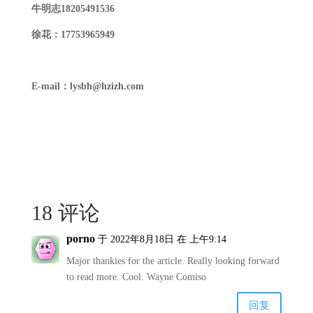
牛明志18205491536
徐花：17753965949
E-mail
：
ly
sbh@hzizh.com
18 评论
porno
于 2022年8月18日 在 上午9:14
Major thankies for the article. Really looking forward
to read more. Cool. Wayne Comiso
回复