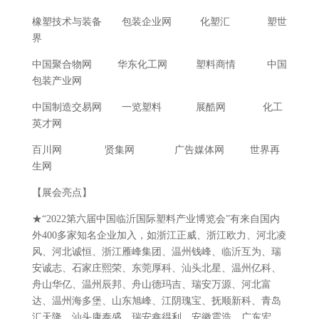
橡塑技术与装备 包装企业网 化塑汇 塑世
界
中国聚合物网 华东化工网 塑料商情 中国
包装产业网
中国制造交易网 一览塑料 展酷网 化工
英才网
百川网 贤集网 广告媒体网 世界再
生网
【展会亮点】
★“2022第六届中国临沂国际塑料产业博览会”有来自国内
外400多家知名企业加入，如浙江正威、浙江欧力、河北凌
风、河北诚恒、浙江雁峰集团、温州钱峰、临沂互为、瑞
安诚志、石家庄熙荣、东莞厚科、汕头北星、温州亿科、
舟山华亿、温州辰邦、舟山德玛吉、瑞安万源、河北富
达、温州海多堡、山东旭峰、江阴瑰宝、抚顺新科、青岛
汇天隆、汕头康泰盛、瑞安鑫得利、安徽震浩、广东宏