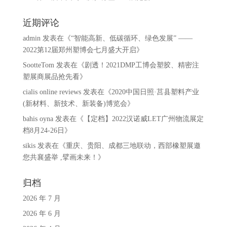
近期评论
admin
发表在《
“智能高新、低碳循环、绿色发展” ——
2022第12届郑州塑博会七月盛大开启
》
SootteTom
发表在《
剧透！2021DMP工博会塑胶、精密注
塑展商展品抢先看
》
cialis online reviews
发表在《
2020中国日照·莒县塑料产业
(新材料、新技术、新装备)博览会
》
bahis oyna
发表在《
【定档】2022汉诺威LET广州物流展定
档8月24-26日
》
sikis
发表在《
重庆、贵阳、成都三地联动，西部橡塑展邀
您共襄盛举 ,擘画未来！
》
归档
2026 年 7 月
2026 年 6 月