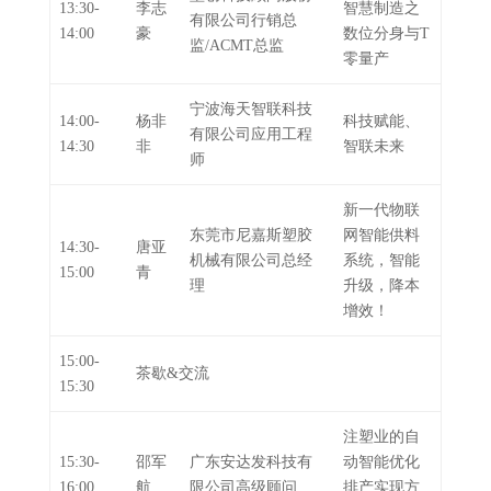
13:30-
李志
智慧制造之
有限公司行销总
14:00
豪
数位分身与T
监/ACMT总监
零量产
宁波海天智联科技
14:00-
杨非
科技赋能、
有限公司应用工程
14:30
非
智联未来
师
新一代物联
东莞市尼嘉斯塑胶
网智能供料
14:30-
唐亚
机械有限公司总经
系统，智能
15:00
青
理
升级，降本
增效！
15:00-
茶歇&交流
15:30
注塑业的自
15:30-
邵军
广东安达发科技有
动智能优化
16:00
航
限公司高级顾问
排产实现方