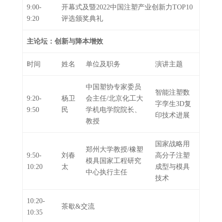
9:00-
开幕式及暨2022中国注塑产业创新力TOP10
9:20
评选颁奖典礼
主论坛：创新与降本增效
时间
姓名
单位及职务
演讲主题
中国塑协专家委员
智能注塑数
9:20-
杨卫
会主任/北京化工大
字孪生3D复
9:50
民
学机电学院院长、
印技术进展
教授
国家战略用
郑州大学教授/橡塑
9:50-
刘春
高分子注塑
模具国家工程研究
10:20
太
成型与模具
中心执行主任
技术
10:20-
茶歇&交流
10:35