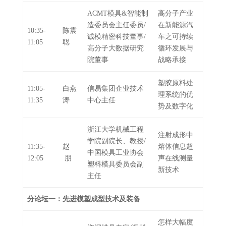
ACMT模具&智能制
高分子产业
造委员会主任委员/
在新能源汽
10:35-
陈震
诚模精密科技董事/
车之可持续
11:05
聪
高分子大数据研究
循环发展与
院董事
战略承接
塑胶原料处
11:05-
白燕
信易集团企业技术
理系统的优
11:35
涛
中心主任
势及数字化
浙江大学机械工程
注射成形中
学院副院长、教授/
11:35-
赵
熔体信息超
中国模具工业协会
12:05
朋
声在线测量
塑料模具委员会副
新技术
主任
分论坛一：先进模塑成型技术及装备
怎样大幅度