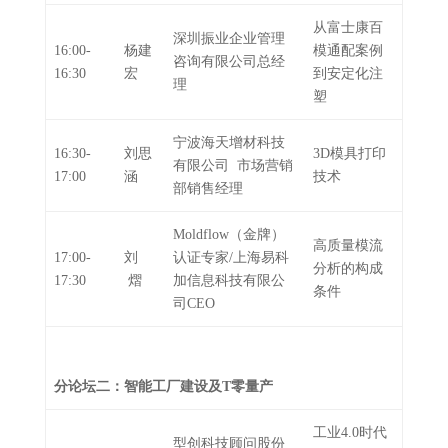
从富士康百
深圳振业企业管理
16:00-
杨建
模通配案例
咨询有限公司总经
16:30
宏
到安定化注
理
塑
宁波海天增材科技
16:30-
刘思
3D模具打印
有限公司 市场营销
17:00
涵
技术
部销售经理
Moldflow（金牌）
高质量模流
17:00-
刘
认证专家/上海易科
分析的构成
17:30
熠
加信息科技有限公
条件
司CEO
分论坛二：智能工厂建设及T零量产
工业4.0时代
型创科技顾问股份