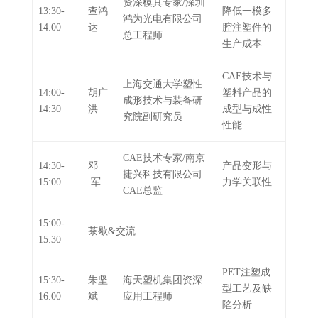
资深模具专家/深圳
13:30-
查鸿
降低一模多
鸿为光电有限公司
14:00
达
腔注塑件的
总工程师
生产成本
CAE技术与
上海交通大学塑性
14:00-
胡广
塑料产品的
成形技术与装备研
14:30
洪
成型与成性
究院副研究员
性能
CAE技术专家/南京
14:30-
邓
产品变形与
捷兴科技有限公司
15:00
军
力学关联性
CAE总监
15:00-
茶歇&交流
15:30
PET注塑成
15:30-
朱坚
海天塑机集团资深
型工艺及缺
16:00
斌
应用工程师
陷分析