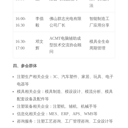
法
16:00-
李倡
佛山群志光电有限
智能制造工
16:30
毅
公司厂长
厂应用分享
ACMT电脑辅助成
16:30-
邓文
模具全生命
型技术交流协会顾
17:00
辉
周期管理
问
四、参会群体
注塑生产相关企业：3C、汽车塑件、家居、玩具、电子
电器等
模具相关企业：模具制造、模设设计、模流分析、模具
配套设备及配件等
注塑装备相关企业：注塑机、辅机、机械手等
信息化相关企业：MES、ERP、APS、WMS等
咨询服务：注塑工艺咨询、工厂管理咨询、工业设计等