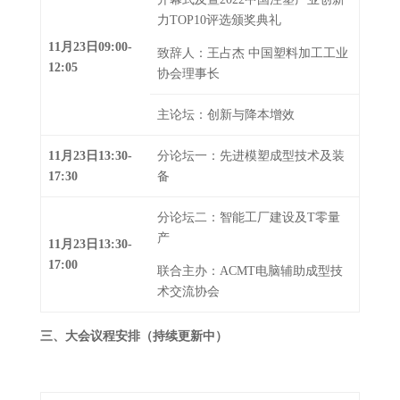
力TOP10评选颁奖典礼
1
1
月
23
日
09
:00-
致辞人：王占杰 中国塑料加工工业
12
:
05
协会理事长
主论坛：创新与降本增效
1
1
月
23
日
13
:
3
0-
分论坛一：先进模塑成型技术及装
17
:
30
备
分论坛二：智能工厂建设及T零量
产
1
1
月
23
日
13
:
3
0-
17
:
00
联合主办：ACMT电脑辅助成型技
术交流协会
三、大会议程安排（持续更新中）