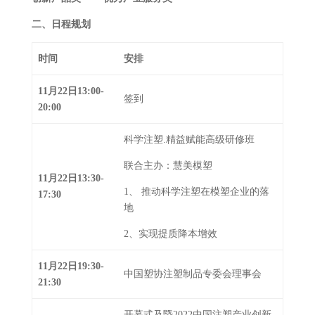
二、日程规划
时间
安排
1
1
月
22
日
1
3
:00-
签到
20:00
科学注塑.精益赋能高级研修班
联合主办：慧美模塑
1
1
月
22
日13:30-
1、
推动科学注塑在模塑企业的落
17:30
地
2、实现提质降本增效
1
1
月
22
日19:30-
中国塑协注塑制品专委会理事会
21:30
开幕式及暨2022中国注塑产业创新