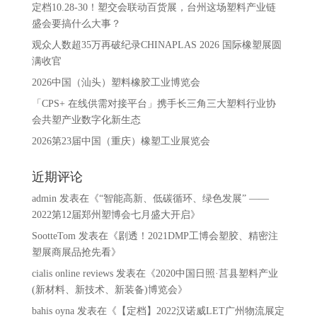
定档10.28-30！塑交会联动百货展，台州这场塑料产业链
盛会要搞什么大事？
观众人数超35万再破纪录CHINAPLAS 2026 国际橡塑展圆
满收官
2026中国（汕头）塑料橡胶工业博览会
「CPS+ 在线供需对接平台」携手长三角三大塑料行业协
会共塑产业数字化新生态
2026第23届中国（重庆）橡塑工业展览会
近期评论
admin
发表在《
“智能高新、低碳循环、绿色发展” ——
2022第12届郑州塑博会七月盛大开启
》
SootteTom
发表在《
剧透！2021DMP工博会塑胶、精密注
塑展商展品抢先看
》
cialis online reviews
发表在《
2020中国日照·莒县塑料产业
(新材料、新技术、新装备)博览会
》
bahis oyna
发表在《
【定档】2022汉诺威LET广州物流展定